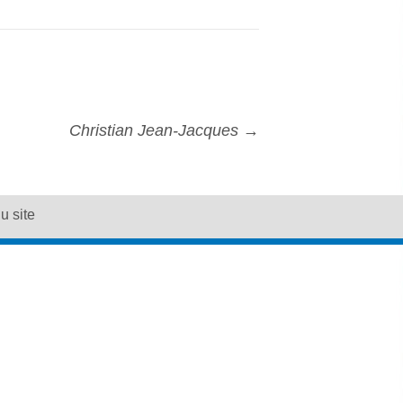
Christian Jean-Jacques
→
u site