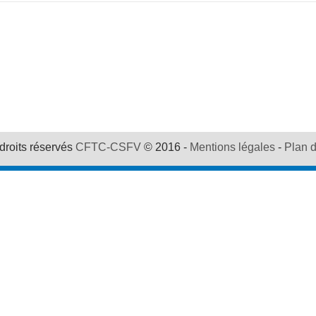
droits réservés
CFTC-CSFV
© 2016 -
Mentions légales
-
Plan d