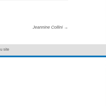
Jeannine Collini
→
u site