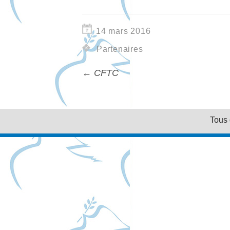
14 mars 2016
Partenaires
←
CFTC
Tous 