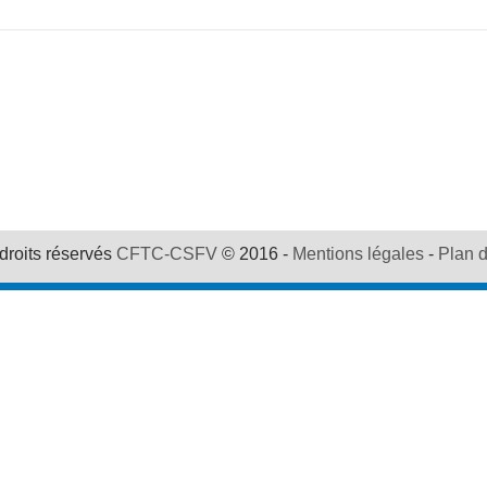
droits réservés
CFTC-CSFV
© 2016 -
Mentions légales
-
Plan d