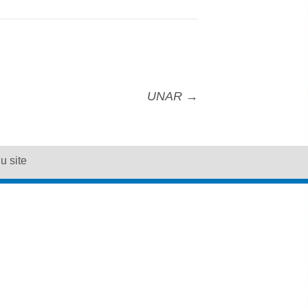
UNAR
→
u site